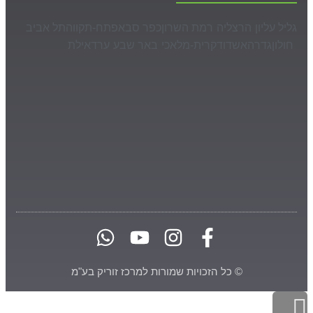
גליל עליון
הרצליה
רמת השרון
כפר סבא
פתח-תקווה
תל אביב
חולון
גדרה
אשדוד
קרית-מלאכי
באר שבע
ערד
אילת
© כל הזכויות שמורות למרכז זוריק בע"מ
גלילה